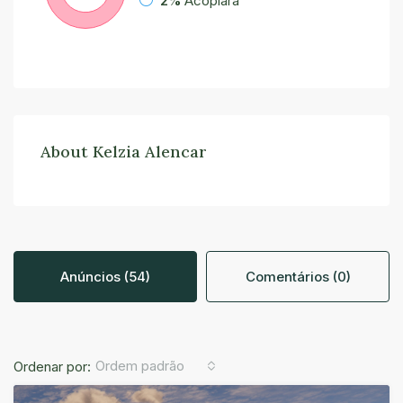
2%
Acopiara
About Kelzia Alencar
Anúncios (54)
Comentários (0)
Ordem padrão
Ordenar por: