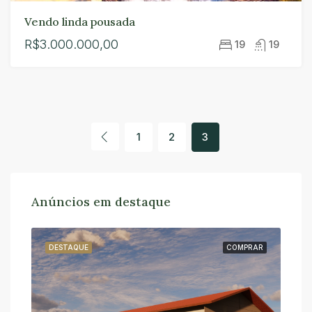
Vendo linda pousada
R$3.000.000,00
19
19
1
2
3
Anúncios em destaque
RAR
DESTAQUE
COMPRAR
DE