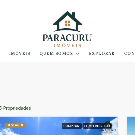
IMÓVEIS
QUEM SOMOS
EXPLORAR
CON
5 Propriedades
DESTAQUE
COMPRAR
>>IMPERDÍVEL<<
QUE
UGAR
ALUGUEL POR TEMPORADA
DESTAQUE
ALUG