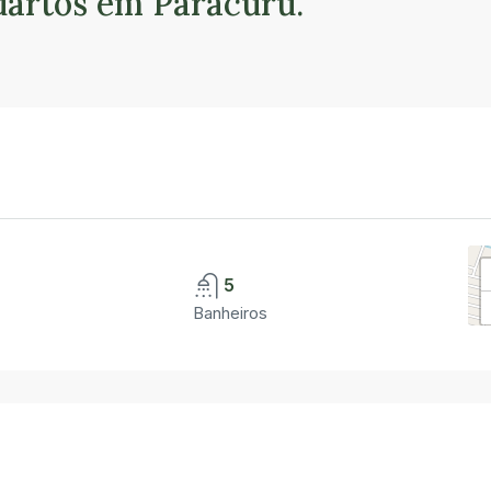
uartos em Paracuru.
5
Banheiros