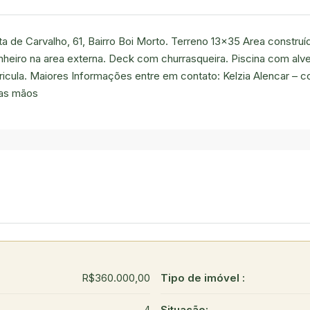
a de Carvalho, 61, Bairro Boi Morto. Terreno 13×35 Area constru
nheiro na area externa. Deck com churrasqueira. Piscina com alve
ula. Maiores Informações entre em contato: Kelzia Alencar – c
oas mãos
R$360.000,00
Tipo de imóvel :
4
Situação: