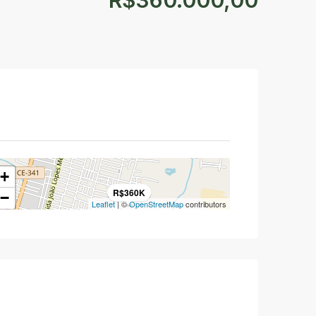
R$360.000,00
+
R$360K
−
Leaflet
| ©
OpenStreetMap
contributors