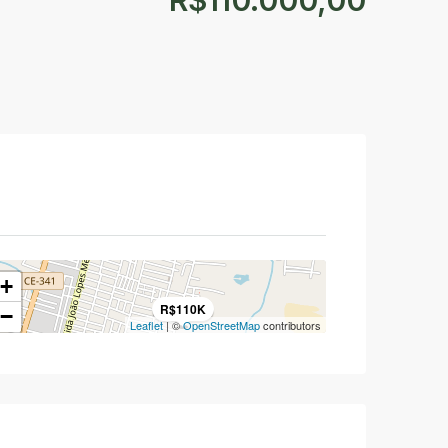
R$110.000,00
+
R$110K
−
Leaflet
| ©
OpenStreetMap
contributors